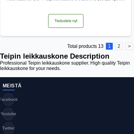
Tiedustele nyt
Total products 13
1
2
>
Teipin leikkauskone Description
Professional Teipin leikkauskone supplier. High quality Teipin
leikkauskone for your needs.
MEISTÄ
Facebook
Youtube
Twitter