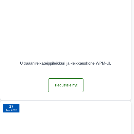
Ultraäänireikäteippileikkuri ja -leikkauskone WPM-UL
Tiedustele nyt
27
Jan 2026