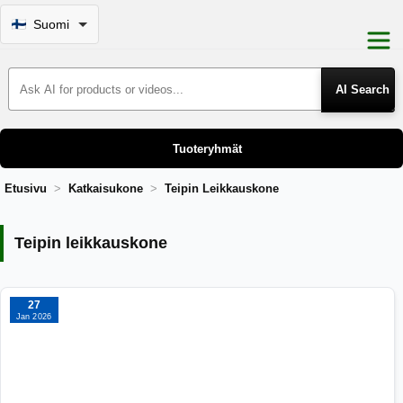
Suomi
Search Products
Tuoteryhmät
Etusivu
Katkaisukone
Teipin Leikkauskone
Teipin leikkauskone
Teipin leikkauskone
27
Jan 2026