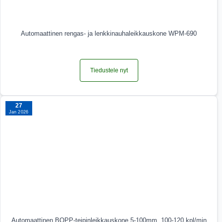
Automaattinen rengas- ja lenkkinauhaleikkauskone WPM-690
Tiedustele nyt
27
Jan 2026
Automaattinen BOPP-teipinleikkauskone 5-100mm, 100-120 kpl/min