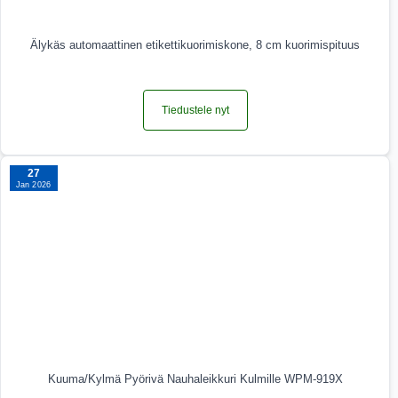
Älykäs automaattinen etikettikuorimiskone, 8 cm kuorimispituus
Tiedustele nyt
27
Jan 2026
Kuuma/Kylmä Pyörivä Nauhaleikkuri Kulmille WPM-919X