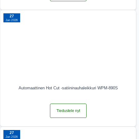
27
Jan 2026
Automaattinen Hot Cut -satiininauhaleikkuri WPM-890S
Tiedustele nyt
27
Jan 2026