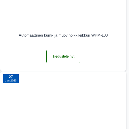
Automaattinen kumi- ja muoviholkkileikkuri WPM-100
Tiedustele nyt
27
Jan 2026