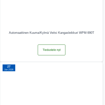
Automaattinen Kuuma/Kylmä Veitsi Kangasleikkuri WPM-990T
Tiedustele nyt
27
Jan 2026