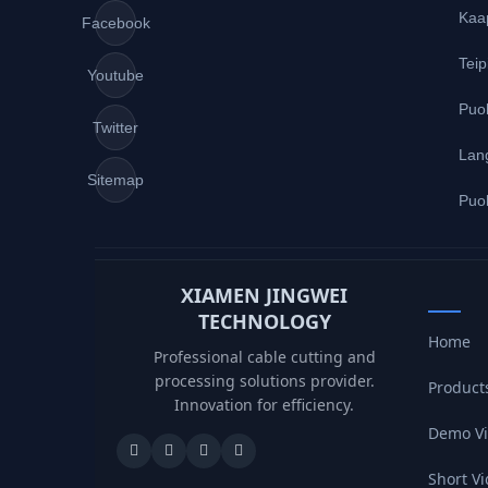
Kaap
Facebook
Teip
Youtube
Puo
Twitter
Lang
Sitemap
Puol
XIAMEN JINGWEI
TECHNOLOGY
Home
Professional cable cutting and
processing solutions provider.
Product
Innovation for efficiency.
Demo V
Short V