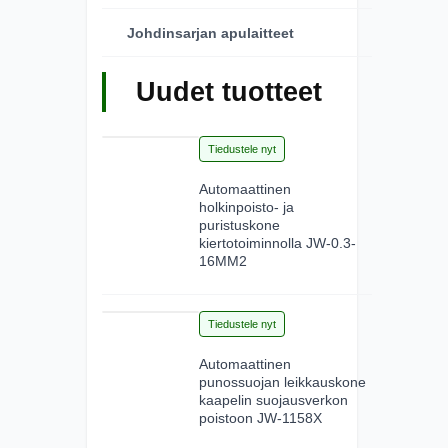
Johdinsarjan apulaitteet
Uudet tuotteet
28
Tiedustele nyt
Jun 2026
Automaattinen
holkinpoisto- ja
puristuskone
kiertotoiminnolla JW-0.3-
16MM2
15
Tiedustele nyt
Jun 2026
Automaattinen
punossuojan leikkauskone
kaapelin suojausverkon
poistoon JW-1158X