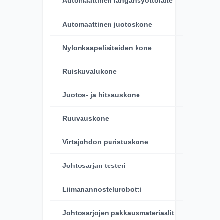
Automaattinen langansyöttölaite
Automaattinen juotoskone
Nylonkaapelisiteiden kone
Ruiskuvalukone
Juotos- ja hitsauskone
Ruuvauskone
Virtajohdon puristuskone
Johtosarjan testeri
Liimanannostelurobotti
Johtosarjojen pakkausmateriaalit