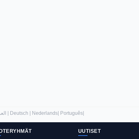
العربية |
Deutsch |
Nederlands|
Português|
OTERYHMÄT
UUTISET