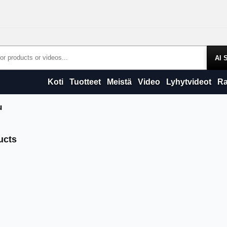
Products
Koti
Tuotteet
Meistä
Video
Lyhytvideot
Ra
u
Products
ucts