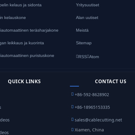
elin kelaus ja sidonta
Yritysuutiset
in kelauskone
Alan uutiset
liautomaattinen teräsharjakone
Meistä
an leikkaus ja kuorinta
Sitemap
iautomaattinen puristuskone
RSS
Atom
QUICK LINKS
CONTACT US
+86-592-8628902
s
+86-18965153335
ideos
sales@cablecutting.net
Xiamen, China
ideos