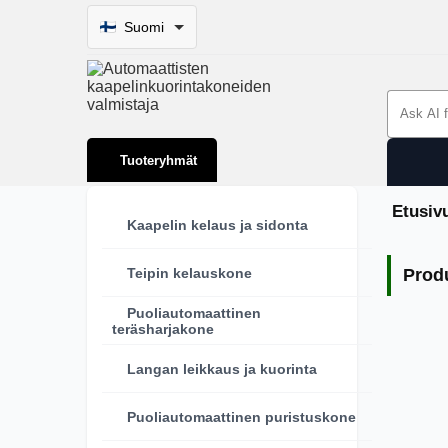
Suomi
Search 
Tuoteryhmät
Etusiv
Kaapelin kelaus ja sidonta
Our 
Teipin kelauskone
Prod
Puoliautomaattinen
teräsharjakone
Langan leikkaus ja kuorinta
Puoliautomaattinen puristuskone